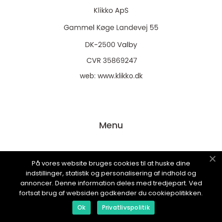
web:
www.klikko.dk
Menu
Reklame
På vores website bruges cookies til at huske dine
indstillinger, statistik og personalisering af indhold og
Om oss
annoncer. Denne information deles med tredjepart. Ved
Cookies
fortsat brug af websiden godkender du cookiepolitikken.
Kontakt Oss
Ok
Privatlivspolitik
Sitemap