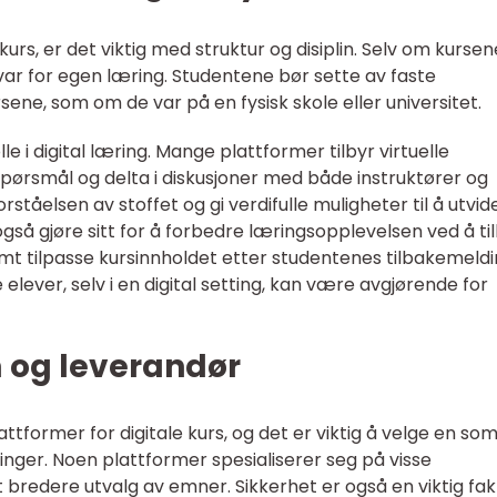
e kurs, er det viktig med struktur og disiplin. Selv om kursen
ar for egen læring. Studentene bør sette av faste
ursene, som om de var på en fysisk skole eller universitet.
lle i digital læring. Mange plattformer tilbyr virtuelle
spørsmål og delta i diskusjoner med både instruktører og
tåelsen av stoffet og gi verdifulle muligheter til å utvid
også gjøre sitt for å forbedre læringsopplevelsen ved å ti
mt tilpasse kursinnholdet etter studentenes tilbakemeldi
elever, selv i en digital setting, kan være avgjørende for
m og leverandør
ttformer for digitale kurs, og det er viktig å velge en so
nger. Noen plattformer spesialiserer seg på visse
 bredere utvalg av emner. Sikkerhet er også en viktig fak