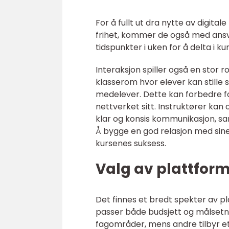
For å fullt ut dra nytte av digital
frihet, kommer de også med ansv
tidspunkter i uken for å delta i k
Interaksjon spiller også en stor ro
klasserom hvor elever kan stille 
medelever. Dette kan forbedre fors
nettverket sitt. Instruktører kan 
klar og konsis kommunikasjon, sa
Å bygge en god relasjon med sine 
kursenes suksess.
Valg av plattfor
Det finnes et bredt spekter av pla
passer både budsjett og målsetni
fagområder, mens andre tilbyr et