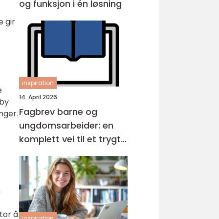
og funksjon i én løsning
e gir
inspiration
e
14. April 2026
lby
Fagbrev barne og
nger.
ungdomsarbeider: en
komplett vei til et trygt
yrke
m
tor å
inspiration