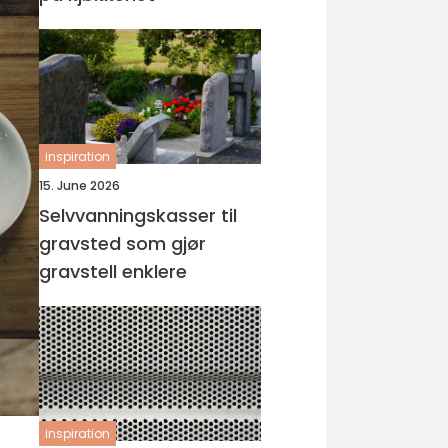
inspiration
15. June 2026
Selvvanningskasser til
gravsted som gjør
gravstell enklere
inspiration