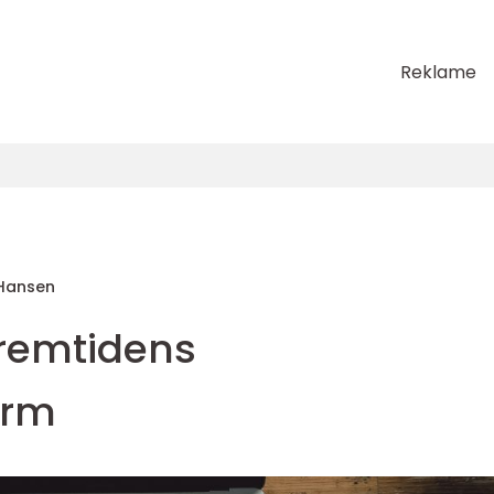
Reklame
 Hansen
Fremtidens
orm