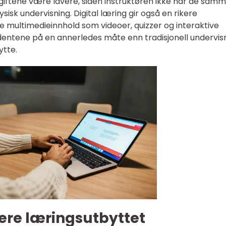
giftene være lavere, siden instruktøren ikke har de sam
sk undervisning. Digital læring gir også en rikere
e multimedieinnhold som videoer, quizzer og interaktive
entene på en annerledes måte enn tradisjonell undervisn
ytte.
re læringsutbyttet