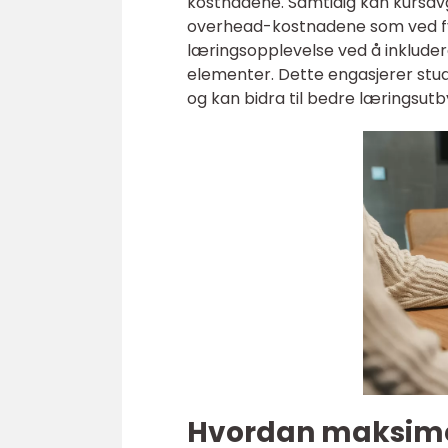
kostnadene. Samtidig kan kursav
overhead-kostnadene som ved fysi
læringsopplevelse ved å inkluder
elementer. Dette engasjerer stud
og kan bidra til bedre læringsutb
Hvordan maksime