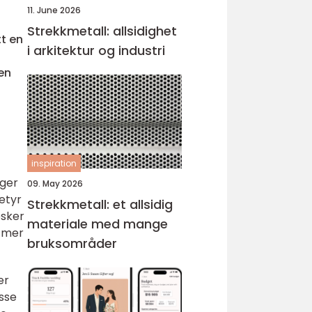
11. June 2026
Strekkmetall: allsidighet
tt en
i arkitektur og industri
en
inspiration
nger
09. May 2026
betyr
Strekkmetall: et allsidig
esker
materiale med mange
n mer
bruksområder
er
isse