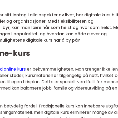
r sitt inntog i alle aspekter av livet, har digitale kurs bli
der og organisasjoner. Med fleksibiliteten og
tilbyr, kan man lære når som helst og hvor som helst. M
ngen i popularitet, og hvordan kan både elever og
mulighetene digitale kurs har å by på?
ine-kurs
d online kurs
er bekvemmeligheten. Man trenger ikke le
ller steder; kursmateriell er tilgjengelig på nett, hvilket 
n til egen tidsplan. Dette er spesielt verdifullt for menn
med kan balansere jobb, familie og videreutvikling på e
 betydelig fordel. Tradisjonelle kurs kan innebære utgift
sningsmateriell, men digitale kurs eliminerer mange av d