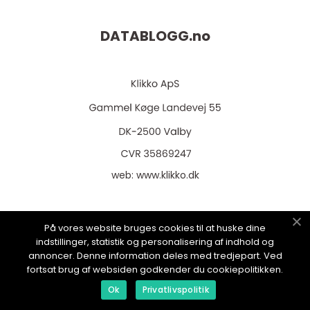
DATABLOGG.
no
web:
www.klikko.dk
På vores website bruges cookies til at huske dine
indstillinger, statistik og personalisering af indhold og
Menu
annoncer. Denne information deles med tredjepart. Ved
fortsat brug af websiden godkender du cookiepolitikken.
Reklame
Ok
Privatlivspolitik