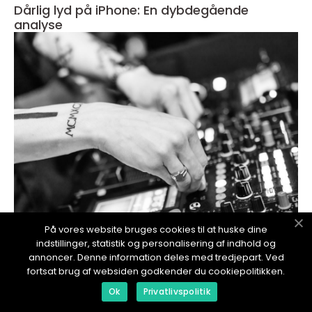
Dårlig lyd på iPhone: En dybdegående
analyse
På vores website bruges cookies til at huske dine
redaktionel
indstillinger, statistik og personalisering af indhold og
annoncer. Denne information deles med tredjepart. Ved
18. January 2024
fortsat brug af websiden godkender du cookiepolitikken.
iPhone-ringer ikke med lyd: En dybdegående
Ok
Privatlivspolitik
analyse