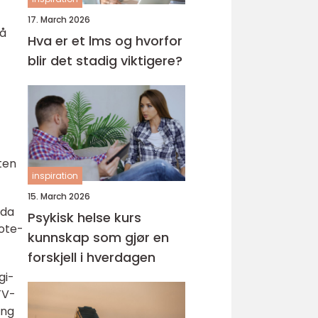
17. March 2026
 å
Hva er et lms og hvorfor
blir det stadig viktigere?
uten
inspiration
15. March 2026
 da
Psykisk helse kurs
mote-
kunnskap som gjør en
forskjell i hverdagen
gi-
TV-
ing