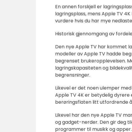
En annen forskjell er lagringspl
lagringsplass, mens Apple TV 4K
vurdere hvis du har mye nedlastet
Historisk gjennomgang av forde
Den nye Apple TV har kommet lang
modeller av Apple TV hadde begr
begrenset brukeropplevelsen. M
lagringskapasiteten og bildekvalit
begrensninger.
Likevel er det noen ulemper med 
Apple TV 4K er betydelig dyrere e
berøringsflaten litt utfordrende å
Likevel har den nye Apple TV mang
og gadget-nerder. Den gir deg til
programmer til musikk og apper. 