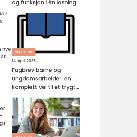
og funksjon i én løsning
 Den
me
n nye
inspiration
ser
14. April 2026
Fagbrev barne og
ungdomsarbeider: en
komplett vei til et trygt
yrke
ler
D-
gir
inspiration