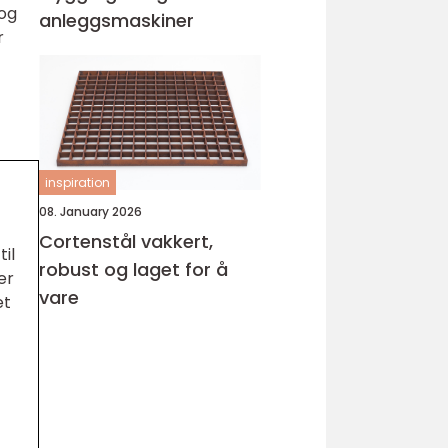
 og
anleggsmaskiner
r
inspiration
08. January 2026
Cortenstål vakkert,
il
robust og laget for å
er
vare
et