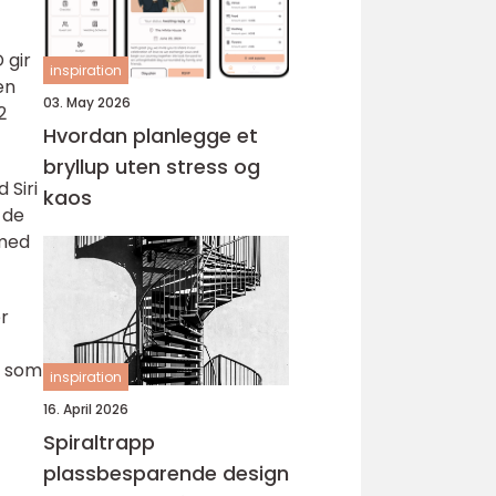
 gir
inspiration
en
03. May 2026
2
Hvordan planlegge et
bryllup uten stress og
 Siri
kaos
 de
 med
r
d som
inspiration
16. April 2026
Spiraltrapp
plassbesparende design