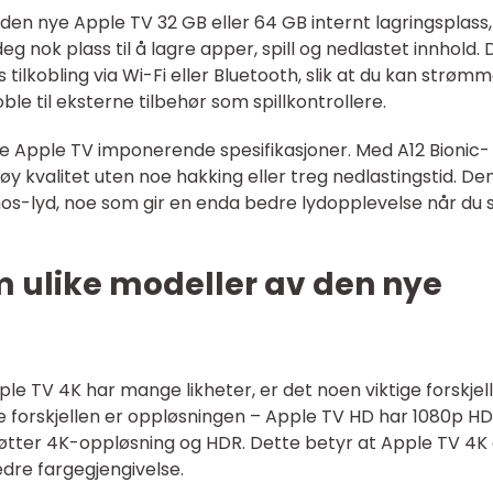
den nye Apple TV 32 GB eller 64 GB internt lagringsplass,
g nok plass til å lagre apper, spill og nedlastet innhold.
tilkobling via Wi-Fi eller Bluetooth, slik at du kan strøm
ble til eksterne tilbehør som spillkontrollere.
nye Apple TV imponerende spesifikasjoner. Med A12 Bionic-
 høy kvalitet uten noe hakking eller treg nedlastingstid. De
os-lyd, noe som gir en enda bedre lydopplevelse når du 
m ulike modeller av den nye
e TV 4K har mange likheter, er det noen viktige forskjel
forskjellen er oppløsningen – Apple TV HD har 1080p H
øtter 4K-oppløsning og HDR. Dette betyr at Apple TV 4K 
edre fargegjengivelse.