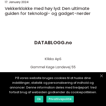
17. January 2024
Vekkerklokke med høy lyd: Den ultimate
guiden for teknologi- og gadget-nerder
DATABLOGG.
no
På vores website bruges cookies til at huske dine
indstillinger, statistik og personalisering af indhold og
annoncer. Denne information deles med tredjepart. Ved
web:
www.klikko.dk
fortsat brug af websiden godkender du cookiepolitikken.
Ok
Privatlivspolitik