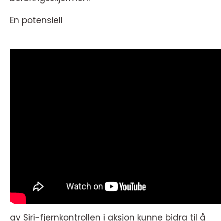
En potensiell
av Siri-fjernkontrollen i aksjon kunne bidra til å