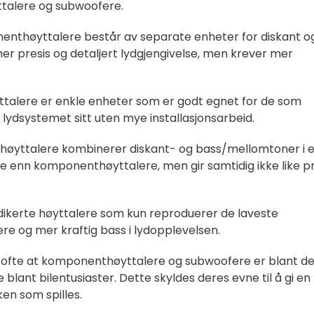
yttalere og subwoofere.
nthøyttalere består av separate enheter for diskant o
er presis og detaljert lydgjengivelse, men krever mer
yttalere er enkle enheter som er godt egnet for de som
lydsystemet sitt uten mye installasjonsarbeid.
e høyttalere kombinerer diskant- og bass/mellomtoner i 
ere enn komponenthøyttalere, men gir samtidig ikke like pr
ikerte høyttalere som kun reproduerer de laveste
re og mer kraftig bass i lydopplevelsen.
 vi ofte at komponenthøyttalere og subwoofere er blant d
blant bilentusiaster. Dette skyldes deres evne til å gi en
ken som spilles.