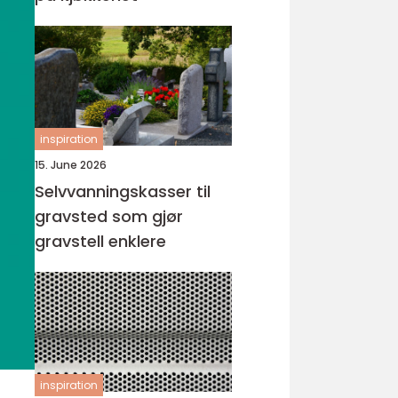
inspiration
15. June 2026
Selvvanningskasser til
gravsted som gjør
gravstell enklere
inspiration