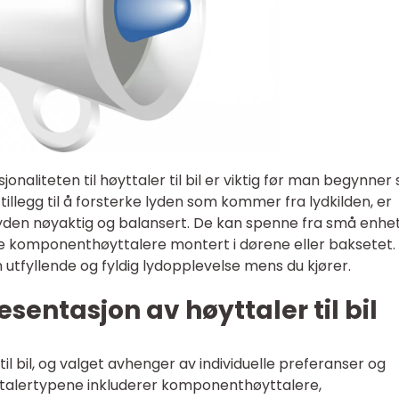
naliteten til høyttaler til bil er viktig før man begynner 
I tillegg til å forsterke lyden som kommer fra lydkilden, er
 lyden nøyaktig og balansert. De kan spenne fra små enhe
re komponenthøyttalere montert i dørene eller baksetet.
 utfyllende og fyldig lydopplevelse mens du kjører.
sentasjon av høyttaler til bil
til bil, og valget avhenger av individuelle preferanser og
ttalertypene inkluderer komponenthøyttalere,