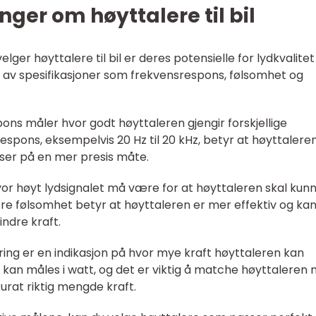
ger om høyttalere til bil
elger høyttalere til bil er deres potensielle for lydkvalitet
p av spesifikasjoner som frekvensrespons, følsomhet og
ns måler hvor godt høyttaleren gjengir forskjellige
espons, eksempelvis 20 Hz til 20 kHz, betyr at høyttalere
ser på en mer presis måte.
or høyt lydsignalet må være for at høyttaleren skal kun
ere følsomhet betyr at høyttaleren er mer effektiv og ka
ndre kraft.
ring er en indikasjon på hvor mye kraft høyttaleren kan
e kan måles i watt, og det er viktig å matche høyttaleren
urat riktig mengde kraft.