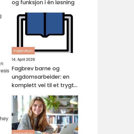
og funksjon i én løsning
g
inspiration
14. April 2026
en
Fagbrev barne og
esis
ungdomsarbeider: en
komplett vei til et trygt
yrke
e
 høy
inspiration