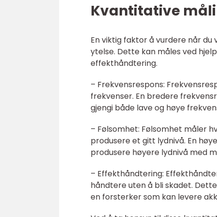
Kvantitative målin
En viktig faktor å vurdere når du v
ytelse. Dette kan måles ved hjel
effekthåndtering.
– Frekvensrespons: Frekvensrespo
frekvenser. En bredere frekvensr
gjengi både lave og høye frekven
– Følsomhet: Følsomhet måler hv
produsere et gitt lydnivå. En høy
produsere høyere lydnivå med mi
– Effekthåndtering: Effekthåndte
håndtere uten å bli skadet. Dett
en forsterker som kan levere akk