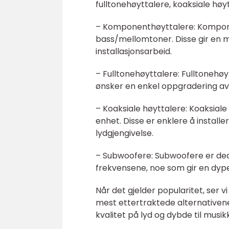
fulltonehøyttalere, koaksiale hø
– Komponenthøyttalere: Kompone
bass/mellomtoner. Disse gir en m
installasjonsarbeid.
– Fulltonehøyttalere: Fulltonehø
ønsker en enkel oppgradering av 
– Koaksiale høyttalere: Koaksial
enhet. Disse er enklere å install
lydgjengivelse.
– Subwoofere: Subwoofere er ded
frekvensene, noe som gir en dype
Når det gjelder popularitet, ser
mest ettertraktede alternativene 
kvalitet på lyd og dybde til musik