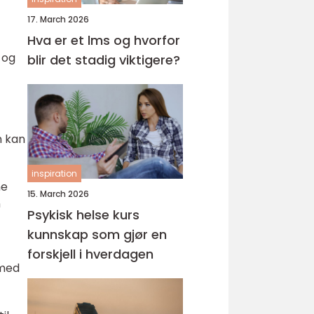
17. March 2026
Hva er et lms og hvorfor
 og
blir det stadig viktigere?
n kan
inspiration
ne
15. March 2026
n
Psykisk helse kurs
kunnskap som gjør en
forskjell i hverdagen
 med