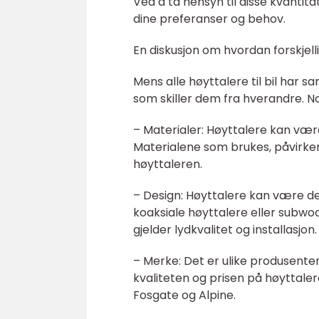
Ved å ta hensyn til disse kvantit
dine preferanser og behov.
En diskusjon om hvordan forskjellig
Mens alle høyttalere til bil har s
som skiller dem fra hverandre. No
– Materialer: Høyttalere kan være
Materialene som brukes, påvirker
høyttaleren.
– Design: Høyttalere kan være d
koaksiale høyttalere eller subwo
gjelder lydkvalitet og installasjon.
– Merke: Det er ulike produsenter
kvaliteten og prisen på høyttale
Fosgate og Alpine.