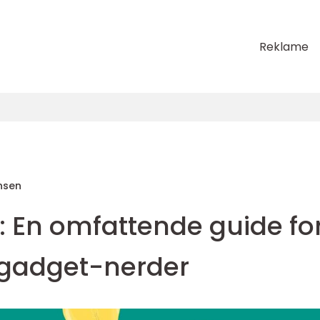
Reklame
nsen
il: En omfattende guide fo
 gadget-nerder