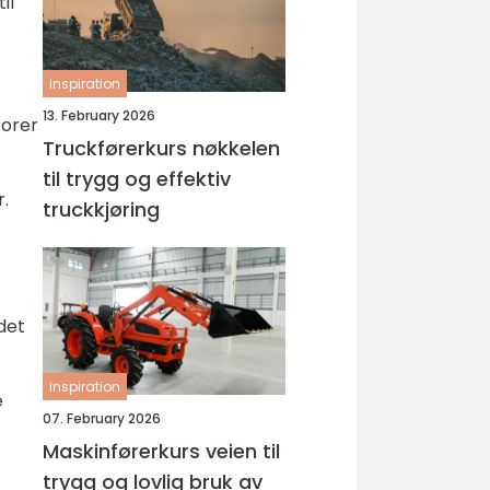
il
inspiration
13. February 2026
torer
Truckførerkurs nøkkelen
til trygg og effektiv
r.
truckkjøring
det
inspiration
e
07. February 2026
Maskinførerkurs veien til
trygg og lovlig bruk av