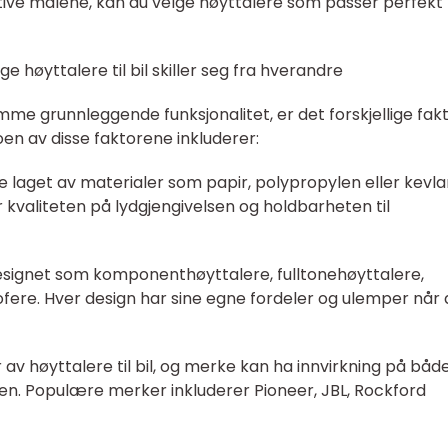
ative målene, kan du velge høyttalere som passer perfekt t
e høyttalere til bil skiller seg fra hverandre
amme grunnleggende funksjonalitet, er det forskjellige fak
en av disse faktorene inkluderer:
 laget av materialer som papir, polypropylen eller kevla
 kvaliteten på lydgjengivelsen og holdbarheten til
esignet som komponenthøyttalere, fulltonehøyttalere,
ofere. Hver design har sine egne fordeler og ulemper når 
 av høyttalere til bil, og merke kan ha innvirkning på båd
ren. Populære merker inkluderer Pioneer, JBL, Rockford