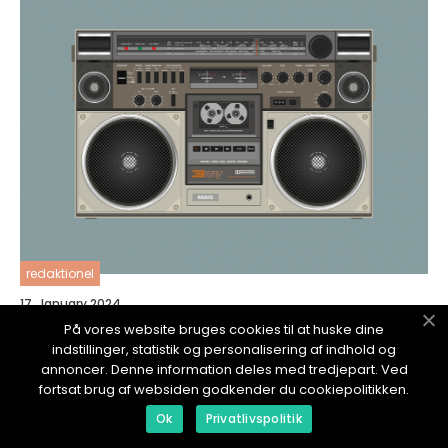
redaktionel
17. January 2024
Vekkerklokke med høy lyd: Den ultimate
På vores website bruges cookies til at huske dine
guiden for teknologi- og gadget-nerder
indstillinger, statistik og personalisering af indhold og
annoncer. Denne information deles med tredjepart. Ved
fortsat brug af websiden godkender du cookiepolitikken.
Ok
Privatlivspolitik