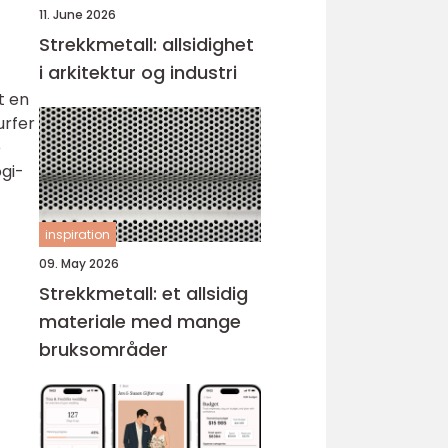
11. June 2026
Strekkmetall: allsidighet
i arkitektur og industri
t en
urfer
e
ogi-
inspiration
09. May 2026
Strekkmetall: et allsidig
materiale med mange
bruksområder