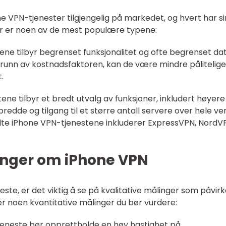
one VPN-tjenester tilgjengelig på markedet, og hvert har s
er er noen av de mest populære typene:
stene tilbyr begrenset funksjonalitet og ofte begrenset dat
runn av kostnadsfaktoren, kan de være mindre pålitelige
.
tene tilbyr et bredt utvalg av funksjoner, inkludert høyere
edde og tilgang til et større antall servere over hele ve
te iPhone VPN-tjenestene inkluderer ExpressVPN, NordV
inger om iPhone VPN
ste, er det viktig å se på kvalitative målinger som påvirk
er noen kvantitative målinger du bør vurdere:
tjeneste bør opprettholde en høy hastighet på