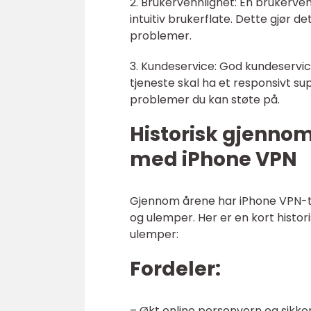
2. Brukervennlighet: En brukerve
intuitiv brukerflate. Dette gjør 
problemer.
3. Kundeservice: God kundeservice 
tjeneste skal ha et responsivt su
problemer du kan støte på.
Historisk gjenno
med iPhone VPN
Gjennom årene har iPhone VPN-tj
og ulemper. Her er en kort histor
ulemper:
Fordeler:
– Økt online personvern og sikke