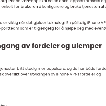
nnlig iPhone VPN-app skal ha en enkel oppsettprosess og
det enkelt for brukeren å konfigurere og bruke tjenesten ut
er viktig når det gjelder teknologi. En pålitelig iPhone V
pportteam som er tilgjengelig for å hjelpe deg med event
mgang av fordeler og ulemper
enester blitt stadig mer populære, og de har både forde
isk oversikt over utviklingen av iPhone VPNs fordeler og
rhet