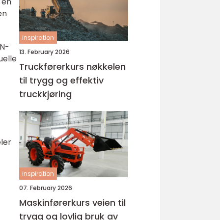
 en
en
inspiration
PN-
13. February 2026
uelle
Truckførerkurs nøkkelen
til trygg og effektiv
truckkjøring
ler
inspiration
07. February 2026
Maskinførerkurs veien til
trygg og lovlig bruk av