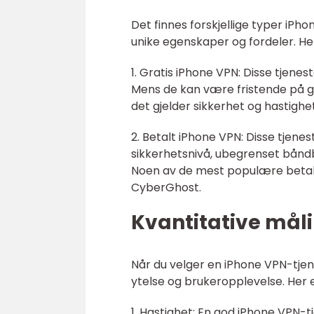
Det finnes forskjellige typer iPh
unike egenskaper og fordeler. H
1. Gratis iPhone VPN: Disse tjene
Mens de kan være fristende på g
det gjelder sikkerhet og hastighet
2. Betalt iPhone VPN: Disse tjenes
sikkerhetsnivå, ubegrenset båndbr
Noen av de mest populære betal
CyberGhost.
Kvantitative mål
Når du velger en iPhone VPN-tjene
ytelse og brukeropplevelse. Her 
1. Hastighet: En god iPhone VPN-