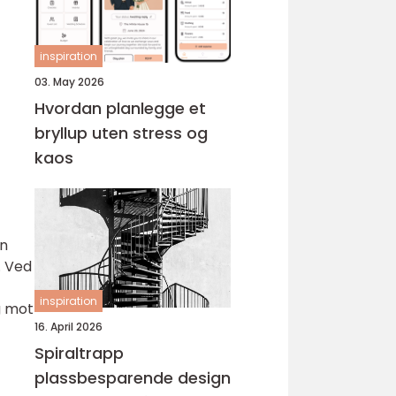
inspiration
03. May 2026
Hvordan planlegge et
bryllup uten stress og
kaos
en
. Ved
inspiration
g mot
16. April 2026
Spiraltrapp
plassbesparende design