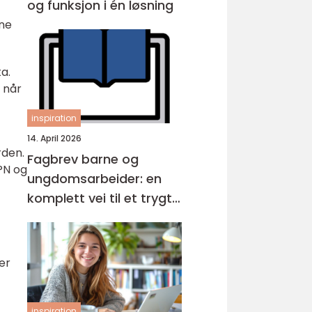
og funksjon i én løsning
ine
a.
 når
inspiration
14. April 2026
rden.
Fagbrev barne og
PN og
ungdomsarbeider: en
komplett vei til et trygt
yrke
er
inspiration