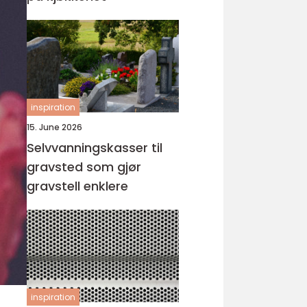
inspiration
15. June 2026
Selvvanningskasser til
gravsted som gjør
gravstell enklere
inspiration