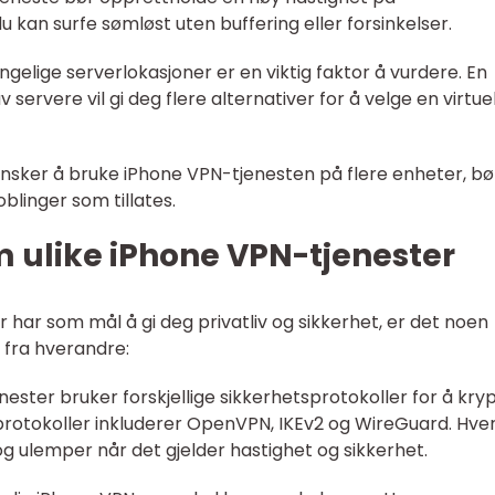
du kan surfe sømløst uten buffering eller forsinkelser.
jengelige serverlokasjoner er en viktig faktor å vurdere. En
servere vil gi deg flere alternativer for å velge en virtuel
u ønsker å bruke iPhone VPN-tjenesten på flere enheter, bø
blinger som tillates.
m ulike iPhone VPN-tjenester
 har som mål å gi deg privatliv og sikkerhet, er det noen
m fra hverandre:
jenester bruker forskjellige sikkerhetsprotokoller for å kry
 protokoller inkluderer OpenVPN, IKEv2 og WireGuard. Hve
og ulemper når det gjelder hastighet og sikkerhet.