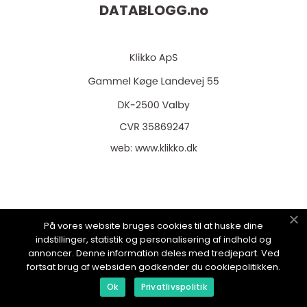
DATABLOGG.
no
web:
www.klikko.dk
Menu
På vores website bruges cookies til at huske dine
indstillinger, statistik og personalisering af indhold og
annoncer. Denne information deles med tredjepart. Ved
Reklame
fortsat brug af websiden godkender du cookiepolitikken.
Om oss
Ok
Privatlivspolitik
Cookies